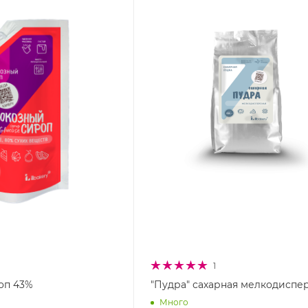
1
оп 43%
"Пудра" сахарная мелкодиспе
Много