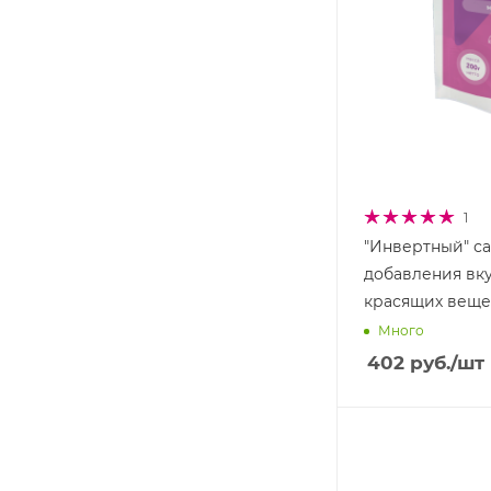
1
"Инвертный" с
добавления вк
красящих веще
Много
402
руб.
/шт