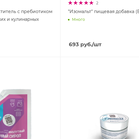
2
ститель с пребиотиком
"Изомальт" пищевая добавка (
ких и кулинарных
Много
693
руб.
/шт