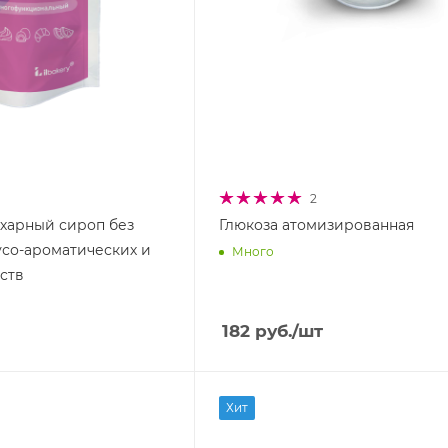
2
ахарный сироп без
Глюкоза атомизированная
усо-ароматических и
Много
ств
182
руб.
/шт
Хит