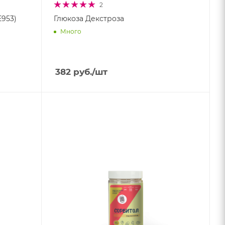
2
Е953)
Глюкоза Декстроза
Много
382
руб.
/шт