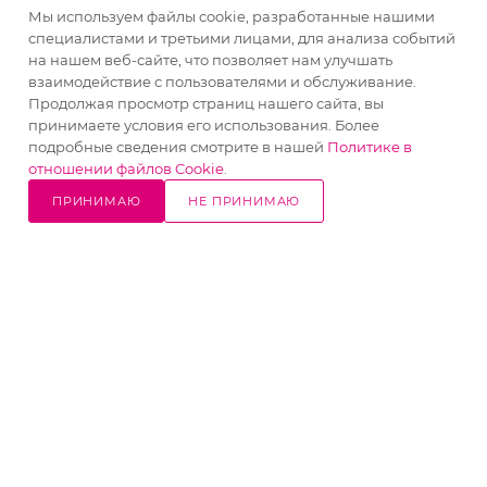
Реквизиты:
Мы используем файлы cookie, разработанные нашими
специалистами и третьими лицами, для анализа событий
на нашем веб-сайте, что позволяет нам улучшать
ИП Шапаренко Татьяна Анатольевна
взаимодействие с пользователями и обслуживание.
ИНН 772300552419
Продолжая просмотр страниц нашего сайта, вы
ОГРНИП 319312300060879
принимаете условия его использования. Более
подробные сведения смотрите в нашей
Политике в
Юр.адрес: 142033, РФ, Московская область, г.
отношении файлов Cookie
.
Домодедово, территория "Промзона "Житнево",
площадка 1, строение 2 Б
ПРИНИМАЮ
НЕ ПРИНИМАЮ
10% СКИДКА
Написать
Позвонить
в WhatsApp
на все товары
2026 © Интернет-магазин ILbakery
Все права на материалы, находящиеся на сайте
www.ilbakery.ru, охраняются в соответствии с действующим
законодательством. При любом использовании материалов
сайта, гиперссылка (hyperlink) на www.ilbakery.ru
обязательна.