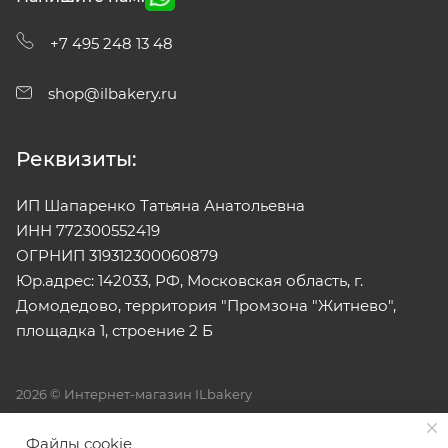
+7 495 248 13 48
shop@ilbakery.ru
Реквизиты:
ИП Шапаренко Татьяна Анатольевна
ИНН 772300552419
ОГРНИП 319312300060879
Юр.адрес: 142033, РФ, Московская область, г.
Домодедово, территория "Промзона "Житнево",
площадка 1, строение 2 Б
2026 © Интернет-магазин ILbakery
Все права на материалы, находящиеся на сайте
Файлы cookie