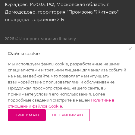
Юр.адрес: 142033, РФ, Московская область, г.
Домодедово, территория "Промзона "Житнево",
площадка 1, строение 2 Б
2026 © Интернет-магазин ILbakery
Все права на материалы, находящиеся на сайте
Файлы cookie
www.ilbakery.ru, охраняются в соответствии с действующим
Мы используем файлы cookie, разработанные нашими
законодательством. При любом использовании материалов
специалистами и третьими лицами, для анализа событий
сайта, гиперссылка (hyperlink) на www.ilbakery.ru
на нашем веб-сайте, что позволяет нам улучшать
обязательна.
взаимодействие с пользователями и обслуживание.
Продолжая просмотр страниц нашего сайта, вы
принимаете условия его использования. Более
подробные сведения смотрите в нашей
Политике в
отношении файлов Cookie
.
ПРИНИМАЮ
НЕ ПРИНИМАЮ
10% СКИДКА
Написать
Позвонить
в WhatsApp
на все товары