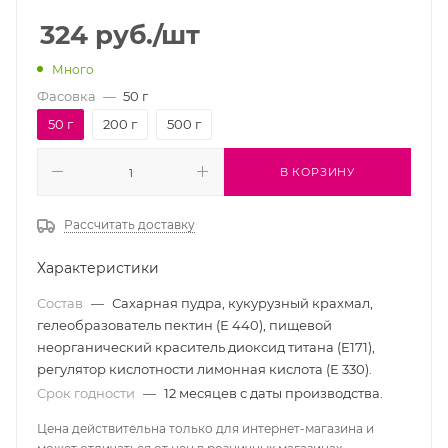
324
руб.
/шт
Много
Фасовка
—
50 г
50 г
200 г
500 г
В КОРЗИНУ
Рассчитать доставку
Характеристики
Состав
—
Сахарная пудра, кукурузный крахмал,
гелеобразователь пектин (Е 440), пищевой
неорганический краситель диоксид титана (Е171),
регулятор кислотности лимонная кислота (Е 330).
Срок годности
—
12 месяцев с даты производства.
Цена действительна только для интернет-магазина и