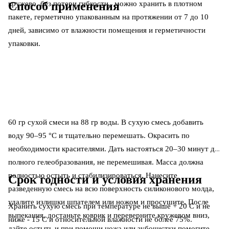
Способ применения
кружево, без потери гибкости, можно хранить в плотном
пакете, герметично упакованным на протяжении от 7 до 10
дней, зависимо от влажности помещения и герметичности
упаковки.
60 гр сухой смеси на 88 гр воды. В сухую смесь добавить
воду 90–95 °С и тщательно перемешать. Окрасить по
необходимости красителями. Дать настояться 20–30 минут до
полного гелеобразования, не перемешивая. Масса должна
полностью остыть и стабилизироваться. Нанесите
Срок годности и условия хранения
разведенную смесь на всю поверхность силиконового молда,
удалите излишки шпателем или ножом и просушите. После
Хранить сухую смесь при температуре не выше + 20 С и не
выпекания, достаньте коврик и переверните кружевом вниз,
ниже - 15 С и относительной влажности не более 75%.
дайте остыть и при помощи ножа или зубочистки помогите