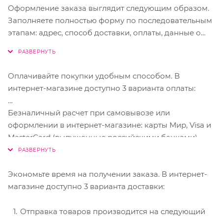
Оформление заказа выглядит следующим образом.
Заполняете полностью форму по последовательным
этапам: адрес, способ доставки, оплаты, данные о
себе. Советуем в комментарии к заказу написать
информацию, которая поможет курьеру вас найти.
Нажмите кнопку «Оформить заказ».
Оплачивайте покупки удобным способом. В
интернет-магазине доступно 3 варианта оплаты:
Безналичный расчет при самовывозе или
оформлении в интернет-магазине: карты Мир, Visa и
MasterCard (выпущенные российскими банками),
SberPay, ЮMoney.
Чтобы оплатить покупку, система перенаправит вас
на страницу Юкассы.
Экономьте время на получении заказа. В интернет-
магазине доступно 3 варианта доставки:
Отправка товаров производится на следующий