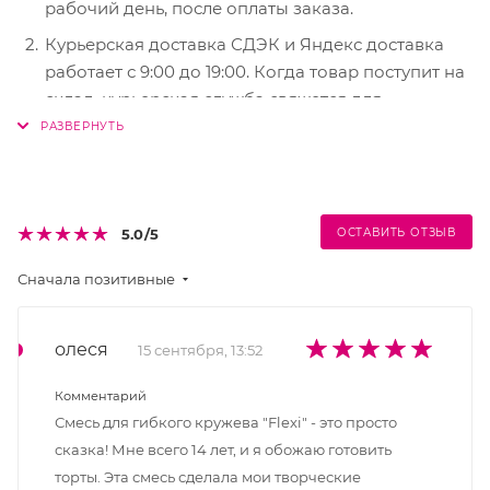
рабочий день, после оплаты заказа.
Курьерская доставка СДЭК и Яндекс доставка
работает с 9:00 до 19:00. Когда товар поступит на
склад, курьерская служба свяжется для
уточнения деталей. Специалист предложит
выбрать удобное время доставки и уточнит
адрес. Осмотрите упаковку на целостность и
соответствие указанной комплектации.
5.0
/5
ОСТАВИТЬ ОТЗЫВ
Постамат. Когда заказ поступит на точку, на ваш
телефон или e-mail придет уникальный код. Срок
Сначала позитивные
хранения — 3 дня.
олеся
15 сентября, 13:52
Комментарий
Смесь для гибкого кружева "Flexi" - это просто
сказка! Мне всего 14 лет, и я обожаю готовить
торты. Эта смесь сделала мои творческие