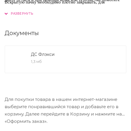
Вскрытую пачку необходимо плотно закрывать, для
кружеву выйти из формы.
50°С - 45-60 мин 80°С - 20-25 мин
предотвращения попадания кислорода.
. Срок годности 12
100°С - 10-15 мин при режиме “конвекция” время
месяцев с даты производства.
сокращается. Необходимо подстраиваться под свою печь.
Документы
Содержание в 100 г продукта
Белки 0,42 г; жиры 0,25 г; углеводы 88,7 г.
ДС Флэкси
1,3 мб
Пищевая и энергетическая ценность
347,26 кКал
Для покупки товара в нашем интернет-магазине
выберите понравившийся товар и добавьте его в
корзину. Далее перейдите в Корзину и нажмите на
«Оформить заказ».