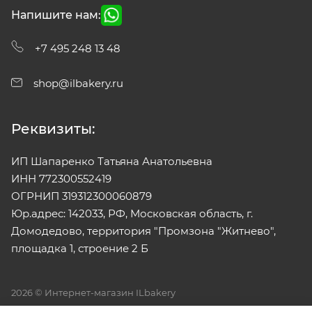
Напишите нам:
+7 495 248 13 48
shop@ilbakery.ru
Реквизиты:
ИП Шапаренко Татьяна Анатольевна
ИНН 772300552419
ОГРНИП 319312300060879
Юр.адрес: 142033, РФ, Московская область, г.
Домодедово, территория "Промзона "Житнево",
площадка 1, строение 2 Б
2026 © Интернет-магазин ILbakery