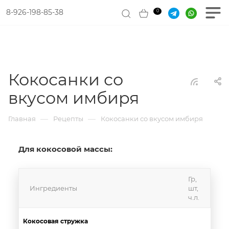
8-926-198-85-38
0
Кокосанки со
вкусом имбиря
—
—
Главная
Рецепты
Кокосанки со вкусом имбиря
Для кокосовой массы:
Гр,
Ингредиенты
шт,
ч.л.
Кокосовая стружка