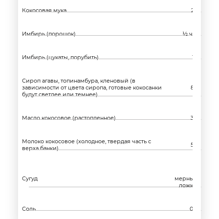
Кокосовая мука
25
Имбирь (порошок)
½ ч.л
Имбирь (цукаты, порубить)
15
Сироп агавы, топинамбура, кленовый (в
зависимости от цвета сиропа, готовые кокосанки
85
будут светлее или темнее)
Масло кокосовое (растопленное)
30
Молоко кокосовое (холодное, твердая часть с
50
верха банки)
2
Сугуд
мерных
ложки
Соль
0,5